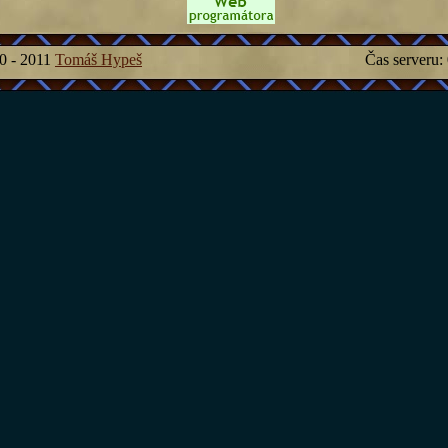
0 - 2011
Tomáš Hypeš
Čas serveru: