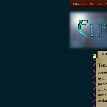
Elfánie.cz
Podpora
Z
© 
Tomá
Zdrav
bydlí
praco
zdoko
hrác
osobn