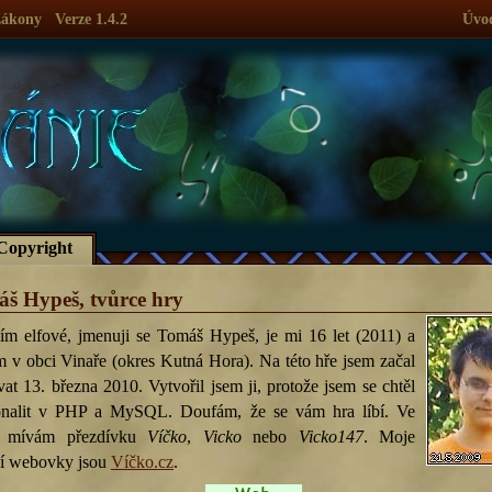
ákony
Verze 1.4.2
Úvo
Copyright
š Hypeš, tvůrce hry
ím elfové, jmenuji se Tomáš Hypeš, je mi 16 let (2011) a
m v obci Vinaře (okres Kutná Hora). Na této hře jsem začal
vat 13. března 2010. Vytvořil jsem ji, protože jsem se chtěl
nalit v PHP a MySQL. Doufám, že se vám hra líbí. Ve
h mívám přezdívku
Víčko
,
Vicko
nebo
Vicko147
. Moje
í webovky jsou
Víčko.cz
.