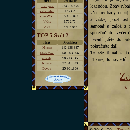
Hráč
Proslulost
legendou. Zbav rybá
LuckyJoe
283.250.970
nekvinda5
51.974.200
všechny hady, neboj 
vencaXXL
37.006.923
a získej proslulos
Víčko
9.702.734
samotář a založ s p
Alex
2.496.696
společně do vyčerpá
TOP 5 Svět 2
nevadí, jděte do buf
Hráč
Proslulost
pokračujte dál!
Mediss
142.138.387
To vše ti nabízí t
MadeMan
138.693.006
volodg
98.213.045
Elfánie, domov elfů.
bobcus
37.841.033
Devon
25.961.968
Za
v
© 2010 - 2011
Tomáš