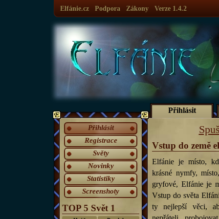
Elfánie.cz
Podpora
Zákony
Verze 1.4.2
Přihlásit
Přihlásit
Spuš
Registrace
Vstup do země e
Světy
Elfánie je místo, k
Novinky
krásné nymfy, místo,
Statistiky
gryfové, Elfánie je m
Screenshoty
Vstup do světa Elfáni
ty nejlepší věci, 
TOP 5 Svět 1
nepřáteli, probojova