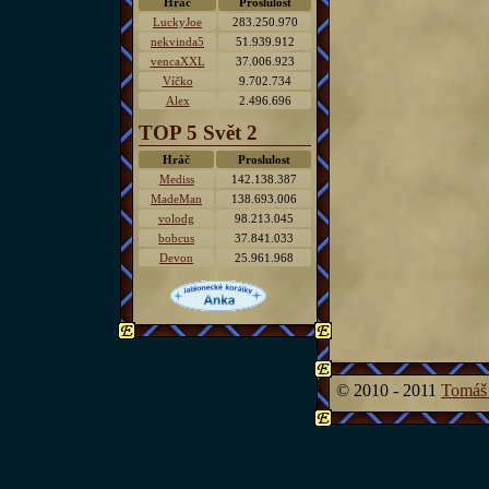
Hráč
Proslulost
LuckyJoe
283.250.970
nekvinda5
51.939.912
vencaXXL
37.006.923
Víčko
9.702.734
Alex
2.496.696
TOP 5 Svět 2
Hráč
Proslulost
Mediss
142.138.387
MadeMan
138.693.006
volodg
98.213.045
bobcus
37.841.033
Devon
25.961.968
© 2010 - 2011
Tomáš