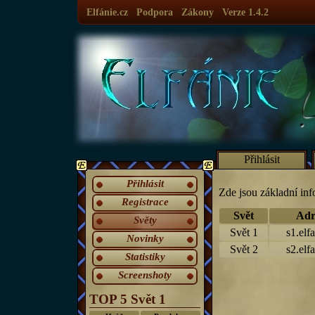
Elfánie.cz
Podpora
Zákony
Verze 1.4.2
Přihlásit
Přihlásit
Zde jsou základní inf
Registrace
Svět
Adr
Světy
Svět 1
s1.elf
Novinky
Svět 2
s2.elf
Statistiky
Screenshoty
TOP 5 Svět 1