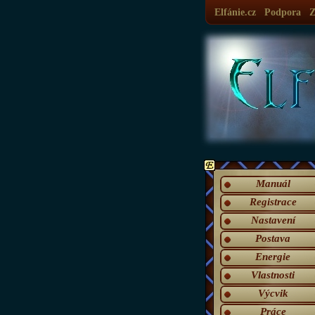
Elfánie.cz
Podpora
Z
Manuál
Registrace
Nastavení
Postava
Energie
Vlastnosti
Výcvik
Práce