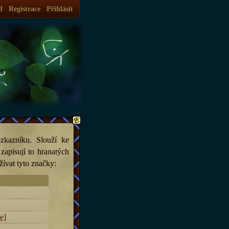
d
Registrace
Přihlásit
zkazníku. Slouží ke
apisují to hranatých
ívat tyto značky:
e]