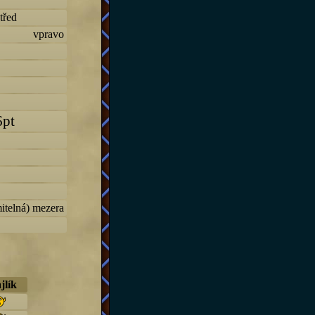
třed
vpravo
6pt
itelná) mezera
jlík