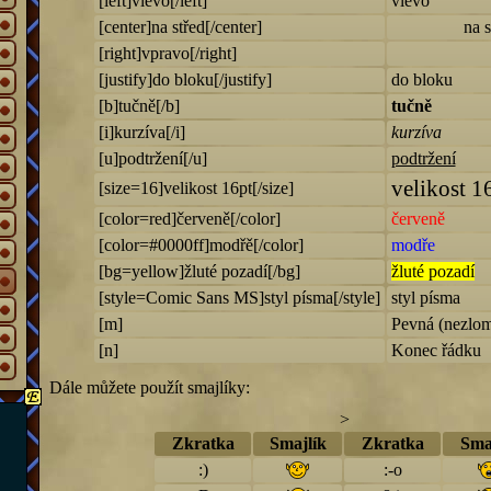
[left]vlevo[/left]
vlevo
[center]na střed[/center]
na s
[right]vpravo[/right]
[justify]do bloku[/justify]
do bloku
[b]tučně[/b]
tučně
[i]kurzíva[/i]
kurzíva
[u]podtržení[/u]
podtržení
velikost 1
[size=16]velikost 16pt[/size]
[color=red]červeně[/color]
červeně
[color=#0000ff]modřě[/color]
modře
[bg=yellow]žluté pozadí[/bg]
žluté pozadí
[style=Comic Sans MS]styl písma[/style]
styl písma
[m]
Pevná (nezlom
[n]
Konec řádku
Dále můžete použít smajlíky:
>
Zkratka
Smajlík
Zkratka
Sma
:)
:-o