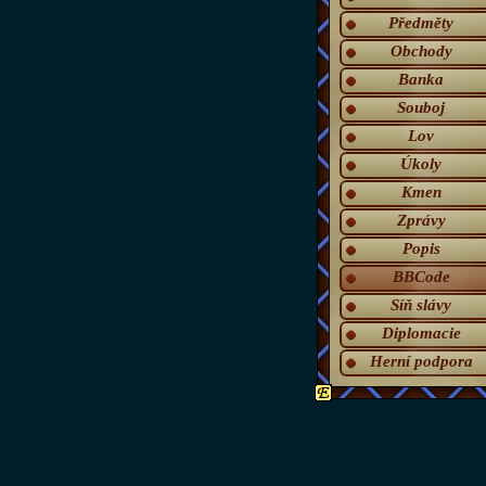
Předměty
Obchody
Banka
Souboj
Lov
Úkoly
Kmen
Zprávy
Popis
BBCode
Síň slávy
Diplomacie
Herní podpora