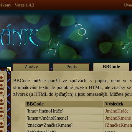
ákony
Verze 1.4.2
Úvo
BBCode
Zprávy
Popis
BBCode můžete použít ve zprávách, v popise, nebo ve v
sformátování textu. Je podobné jazyku HTML, ale značky se z
závorek (u HTML do špičatých) a jsou omezenější. Můžete použ
BBCode
Výsledek
[hrac=JménoHráče]
JménoHráče
[kmen=JménoKmene]
JménoKmene
[znacka=ZnačkaKmene]
[ZnačkaKmen