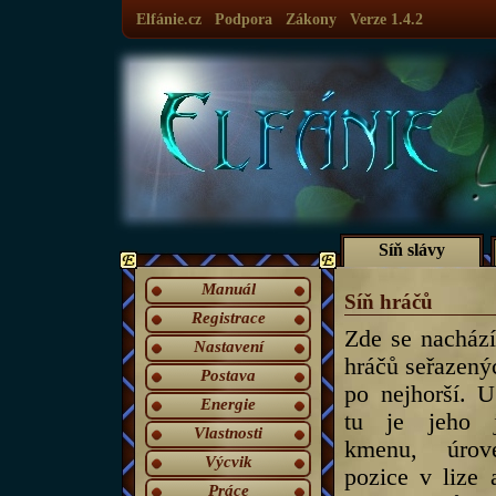
Elfánie.cz
Podpora
Zákony
Verze 1.4.2
Síň slávy
Manuál
Síň hráčů
Registrace
Zde se nachází
Nastavení
hráčů seřazený
Postava
po nejhorší. 
Energie
tu je jeho 
Vlastnosti
kmenu, úrove
Výcvik
pozice v lize 
Práce