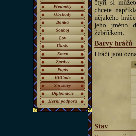
čtyři si můžet
Předměty
chcete napříkla
Obchody
nějakého hráče
Banka
jeho jméno d
Souboj
žebříčkem.
Lov
Barvy hráčů
Úkoly
Hráči jsou ozn
Kmen
Zprávy
Popis
BBCode
Síň slávy
Diplomacie
Herní podpora
Stav