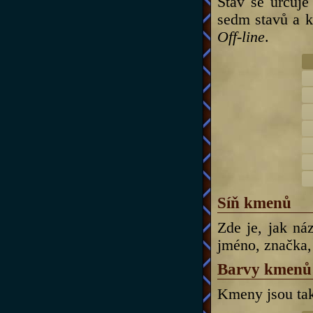
Stav se určuje
sedm stavů a k
Off-line
.
Síň kmenů
Zde je, jak ná
jméno, značka, 
Barvy kmenů
Kmeny jsou tak