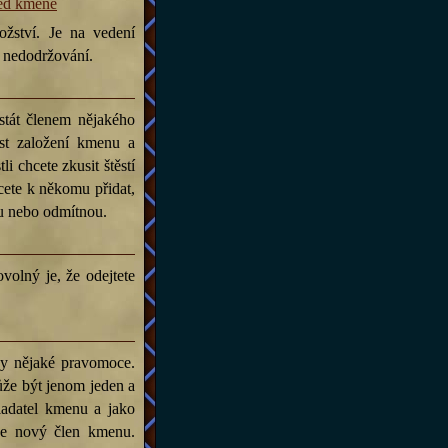
ed kmene
žství. Je na vedení
a nedodržování.
tát členem nějakého
t založení kmenu a
li chcete zkusit štěstí
cete k někomu přidat,
ou nebo odmítnou.
olný je, že odejtete
y nějaké pravomoce.
že být jenom jeden a
ladatel kmenu a jako
ne nový člen kmenu.