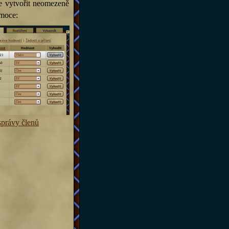
e vytvořit neomezeně
omoce:
správy členů