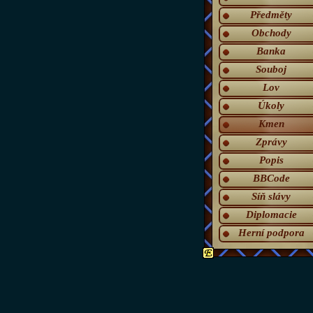
Předměty
Obchody
Banka
Souboj
Lov
Úkoly
Kmen
Zprávy
Popis
BBCode
Síň slávy
Diplomacie
Herní podpora