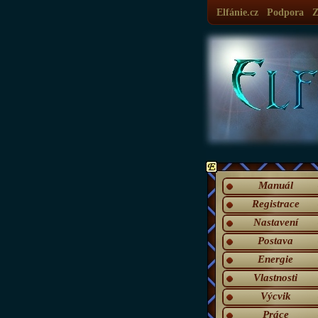
Elfánie.cz
Podpora
Z
Manuál
Registrace
Nastavení
Postava
Energie
Vlastnosti
Výcvik
Práce