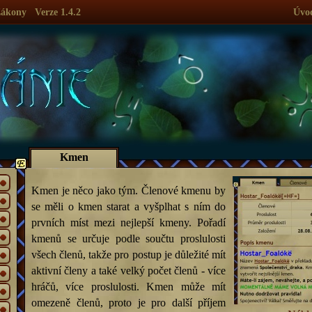
ákony
Verze 1.4.2
Úvo
Kmen
Kmen je něco jako tým. Členové kmenu by
se měli o kmen starat a vyšplhat s ním do
prvních míst mezi nejlepší kmeny. Pořadí
kmenů se určuje podle součtu proslulosti
všech členů, takže pro postup je důležité mít
aktivní členy a také velký počet členů - více
hráčů, více proslulosti. Kmen může mít
omezeně členů, proto je pro další příjem