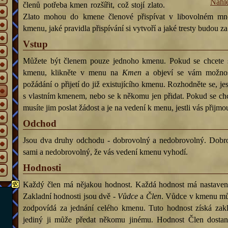
Náhl
členů potřeba kmen rozšířit, což stojí zlato.
Zlato mohou do kmene členové přispívat v libovolném mno
kmenu, jaké pravidla přispívání si vytvoří a jaké tresty budou z
Vstup
Můžete být členem pouze jednoho kmenu. Pokud se chcete s
kmenu, klikněte v menu na
Kmen
a objeví se vám možnos
požádání o přijetí do již existujícího kmenu. Rozhodněte se, jest
s vlastním kmenem, nebo se k někomu jen přidat. Pokud se ch
musíte jim poslat žádost a je na vedení k menu, jestli vás přijm
Odchod
Jsou dva druhy odchodu - dobrovolný a nedobrovolný. Dobrov
sami a nedobrovolný, že vás vedení kmenu vyhodí.
Hodnosti
Každý člen má nějakou hodnost. Každá hodnost má nastaven
Zakladní hodnosti jsou dvě -
Vůdce
a
Člen
. Vůdce v kmenu mů
zodpovídá za jednání celého kmenu. Tuto hodnost získá zak
jediný ji může předat někomu jinému. Hodnost Člen dosta