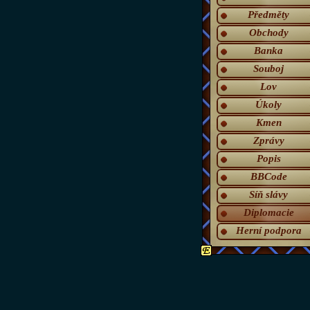
Předměty
Obchody
Banka
Souboj
Lov
Úkoly
Kmen
Zprávy
Popis
BBCode
Síň slávy
Diplomacie
Herní podpora