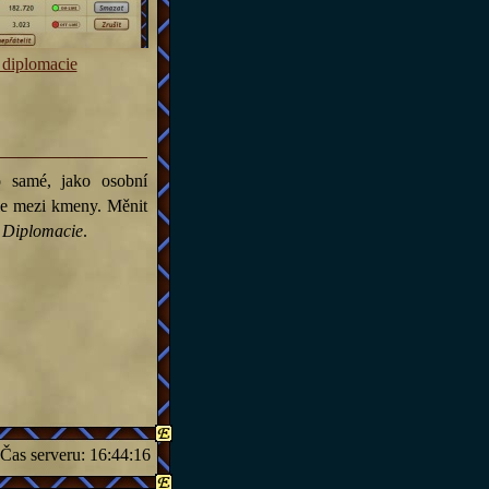
 diplomacie
o samé, jako osobní
ale mezi kmeny. Měnit
c
Diplomacie
.
Čas serveru:
16:44:16