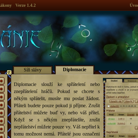
ákony
Verze 1.4.2
Úvo
Diplomacie
Síň slávy
Diplomacie slouží ke spřátelení nebo
znepřátelení hráčů. Pokud se chcete s
někým spřátelit, musíte mu poslat žádost.
Přáteli budete pouze pokud ji příjme. Zrušit
přátelství můžete buď vy, nebo váš přítel.
Když se s někým znepřátelíte, zrušit
nepřátelství můžete pouze vy. Váš nepřítel k
tomu možnost nemá. Přátelé jsou označeni