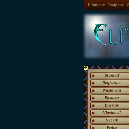
Elfánie.cz
Podpora
Z
Manuál
Registrace
Nastavení
Postava
Energie
Vlastnosti
Výcvik
Práce